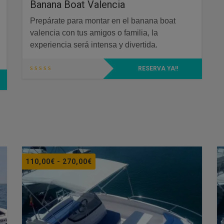
Banana Boat Valencia
Prepárate para montar en el banana boat
valencia con tus amigos o familia, la
experiencia será intensa y divertida.
RESERVA YA!!
Rango
110,00
€
-
270,00
€
de
precios:
desde
110,00€
hasta