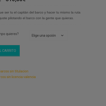
de
precios:
e ser tu el capitán del barco y hacer tu mismo la ruta
desde
uste pilotando el barco con la gente que quieras.
110,00€
hasta
310,00€
mpo quieres?
L CARRITO
arcos sin titulacion
cos sin licencia valencia