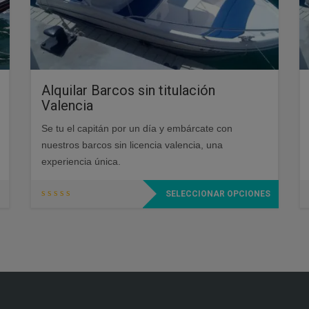
270,00€
Alquilar Barcos sin titulación
Valencia
Se tu el capitán por un día y embárcate con
nuestros barcos sin licencia valencia, una
experiencia única.
Este
SELECCIONAR OPCIONES
producto
tiene
múltiples
variantes.
Las
opciones
se