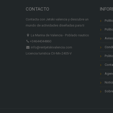
CONTACTO
INFO
Contacta con Jetski valencia y descubre un
Polít
mundo de actividades diseñadas para ti
Polít
La Marina de Valencia - Poblado nautico
Aviso
+34644044860
Condi
info@rentjetskivalencia.com
Licencia turistica CV-Mn-2405-V
Polit
Conta
Agenc
Notic
Sobre