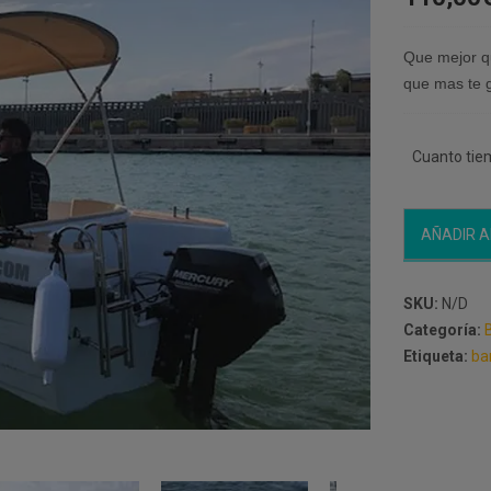
Que mejor qu
que mas te g
Cuanto tie
Alquiler
AÑADIR A
barcos
sin
licencia
SKU:
N/D
valencia
Categoría:
B
cantidad
Etiqueta:
bar