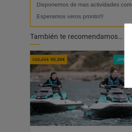
Disponemos de mas actividades com
Esperamos veros pronto!!!
También te recomendamos…
El
El
100,00
€
90,00
€
¡OFERTA
precio
precio
original
actual
era:
es:
100,00€.
90,00€.