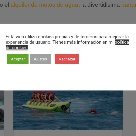
o el
alquiler de motos de agua
, la divertidisima
bana
Esta web utiliza cookies propias y de terceros para mejorar la
experiencia de usuario. Tienes más información en mi
política
de cookies
Aceptar
Ajustes
Rechazar
El
El
35,00
€
30,00
€
!
¡OFERTA!
precio
precio
original
actual
era:
es:
35,00€.
30,00€.