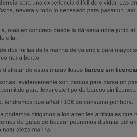
alencia
sera una experiencia difícil de olvidar. Las
sica, nevera y todo lo necesario para pasar un rat
ia, mas en concreto desde la dársena norte junto al
e ella.
de dos millas de la marina de valencia para mayor s
y comer a bordo.
 disfrutar de estos maravillosos
barcos sin licenci
sonas, evidentemente son barcos para darse un pase
rmitido para llevar este tipo de barcos sin licencia
cio, tendremos que añadir 10€ de consumo por hora.
a podemos dirigirnos a los arrecifes artificiales qu
nemos de gafas de bucear podremos disfrutar del arre
la naturaleza marina.