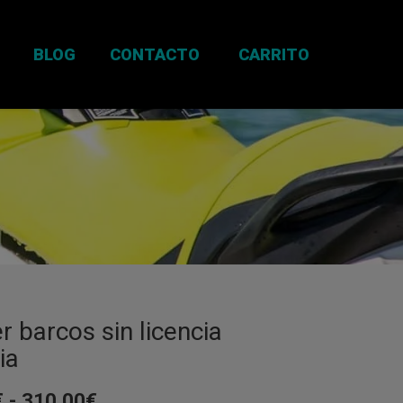
BLOG
CONTACTO
CARRITO
er barcos sin licencia
ia
Rango
€
-
310,00
€