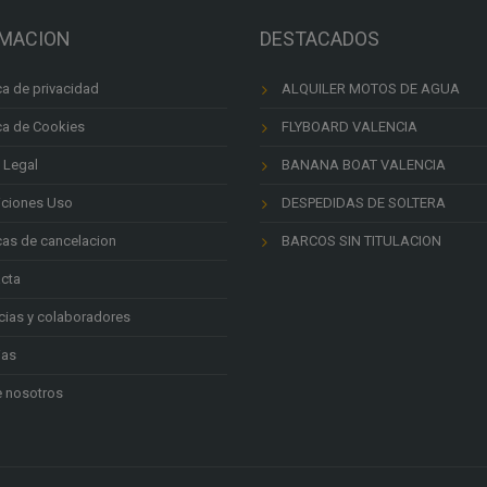
pueden
RMACION
DESTACADOS
elegir
en
ica de privacidad
ALQUILER MOTOS DE AGUA
la
página
ica de Cookies
FLYBOARD VALENCIA
de
 Legal
BANANA BOAT VALENCIA
producto
ciones Uso
DESPEDIDAS DE SOLTERA
icas de cancelacion
BARCOS SIN TITULACION
cta
ias y colaboradores
ias
 nosotros