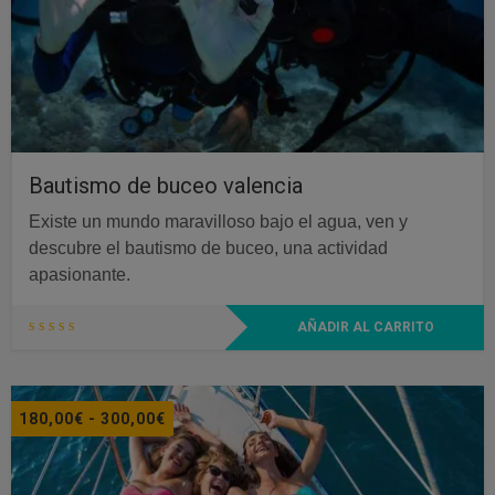
Bautismo de buceo valencia
Existe un mundo maravilloso bajo el agua, ven y
descubre el bautismo de buceo, una actividad
apasionante.
AÑADIR AL CARRITO
Rango
180,00
€
-
300,00
€
de
precios: