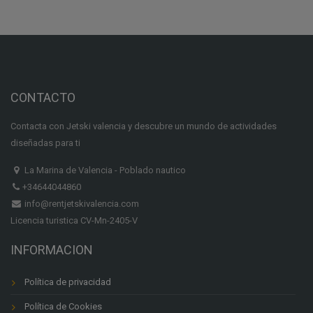
múltiples
variantes.
Las
opciones
se
CONTACTO
pueden
elegir
Contacta con Jetski valencia y descubre un mundo de actividades
en
diseñadas para ti
la
página
La Marina de Valencia - Poblado nautico
de
+34644044860
producto
info@rentjetskivalencia.com
Licencia turistica CV-Mn-2405-V
INFORMACION
Política de privacidad
Política de Cookies