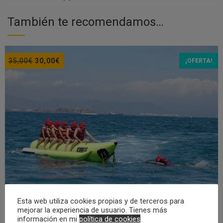
También te recomendamos…
El
El
35,00
€
30,00
€
¡OFERTA!
precio
precio
original
actual
era:
es:
35,00€.
30,00€.
Esta web utiliza cookies propias y de terceros para
mejorar la experiencia de usuario. Tienes más
Banana Boat Valencia
información en mi
política de cookies