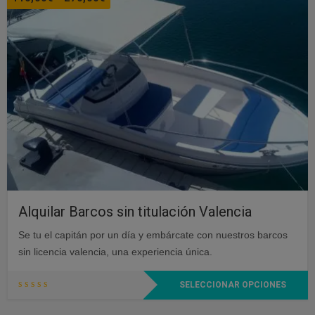
variantes.
de
Las
precios:
opciones
desde
se
110,00€
pueden
hasta
elegir
270,00€
en
la
página
de
producto
Alquilar Barcos sin titulación Valencia
Se tu el capitán por un día y embárcate con nuestros barcos
sin licencia valencia, una experiencia única.
Este
SELECCIONAR OPCIONES
producto
tiene