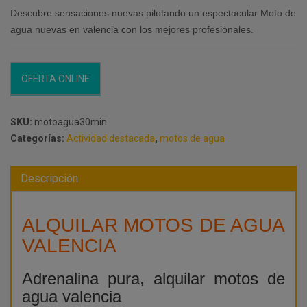
original
actual
Descubre sensaciones nuevas pilotando un espectacular Moto de
era:
es:
agua nuevas en valencia con los mejores profesionales.
100,00€.
90,00€.
OFERTA ONLINE
SKU:
motoagua30min
Categorías:
Actividad destacada
,
motos de agua
Descripción
ALQUILAR MOTOS DE AGUA
VALENCIA
Adrenalina pura, alquilar motos de
agua valencia