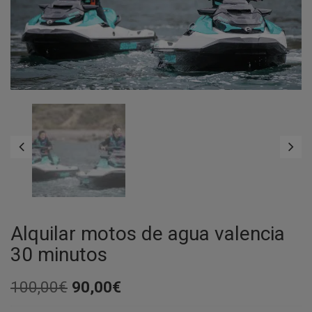
Alquilar motos de agua valencia
30 minutos
El
El
100,00
€
90,00
€
precio
precio