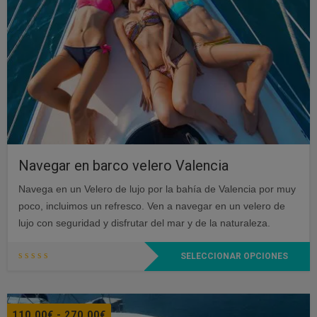
desde
180,00€
hasta
300,00€
Navegar en barco velero Valencia
Navega en un Velero de lujo por la bahía de Valencia por muy
poco, incluimos un refresco. Ven a navegar en un velero de
lujo con seguridad y disfrutar del mar y de la naturaleza.
Este
SELECCIONAR OPCIONES
producto
tiene
múltiples
Rango
110,00
€
-
270,00
€