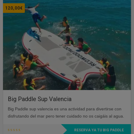
múltiples
120,00
€
variantes.
Las
opciones
se
pueden
elegir
en
la
página
de
producto
Big Paddle Sup Valencia
Big Paddle sup valencia es una actividad para divertirse con
disfrutando del mar pero tener cuidado no os caigáis al agua.
RESERVA YA TU BIG PADDLE