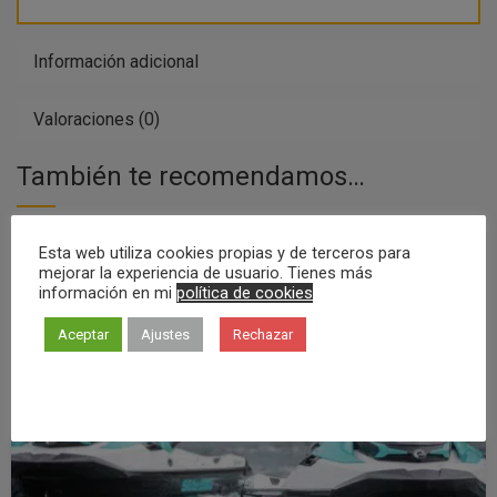
Información adicional
Valoraciones (0)
También te recomendamos…
Esta web utiliza cookies propias y de terceros para
El
El
100,00
€
90,00
€
¡OFERTA!
mejorar la experiencia de usuario. Tienes más
precio
precio
información en mi
política de cookies
original
actual
Aceptar
Ajustes
Rechazar
era:
es:
100,00€.
90,00€.