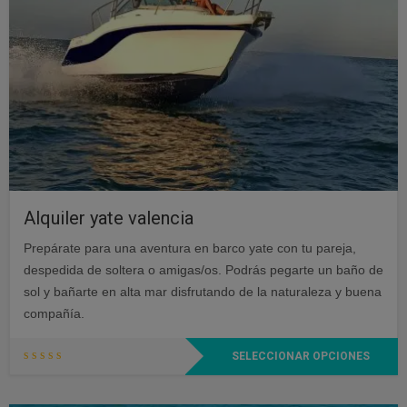
desde
175,00€
hasta
675,00€
Alquiler yate valencia
Prepárate para una aventura en barco yate con tu pareja,
despedida de soltera o amigas/os. Podrás pegarte un baño de
sol y bañarte en alta mar disfrutando de la naturaleza y buena
compañía.
Este
SELECCIONAR OPCIONES
producto
tiene