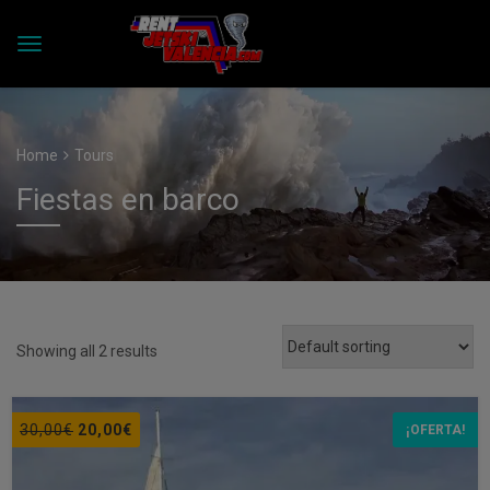
Home
Tours
Fiestas en barco
Showing all 2 results
El
El
30,00
€
20,00
€
¡OFERTA!
precio
precio
original
actual