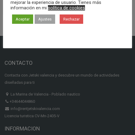
mejorar la experiencia de usuario. Tienes más
información en mi
política de cookies
LEER MÁS
Aceptar
Ajustes
Rechazar
CONTACTO
Contacta con Jetski valencia y descubre un mundo de actividades
diseñadas para ti
La Marina de Valencia - Poblado nautico
+34644044860
info@rentjetskivalencia.com
Licencia turistica CV-Mn-2405-V
INFORMACION